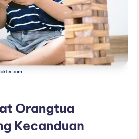
kdokter.com
iat Orangtua
ng Kecanduan