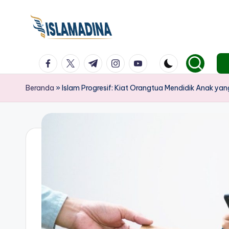
facebook.com
twitter.com
t.me
instagram.com
youtube.com
Beranda
»
Islam Progresif: Kiat Orangtua Mendidik Anak y