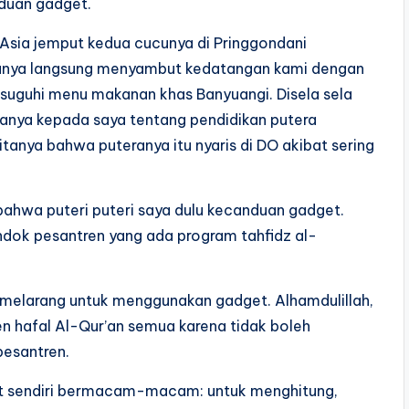
duan gadget.
r Asia jemput kedua cucunya di Pringgondani
uanya langsung menyambut kedatangan kami dengan
isuguhi menu makanan khas Banyuangi. Disela sela
anya kepada saya tentang pendidikan putera
itanya bahwa puteranya itu nyaris di DO akibat sering
 bahwa puteri puteri saya dulu kecanduan gadget.
ondok pesantren yang ada program tahfidz al-
 melarang untuk menggunakan gadget. Alhamdulillah,
n hafal Al-Qur’an semua karena tidak boleh
esantren.
et sendiri bermacam-macam: untuk menghitung,