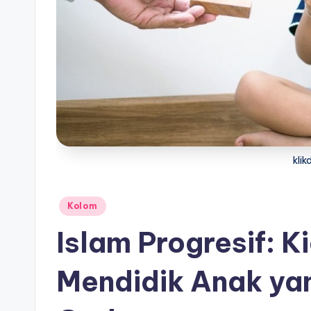
kli
Posted
Kolom
in
Islam Progresif: K
Mendidik Anak ya