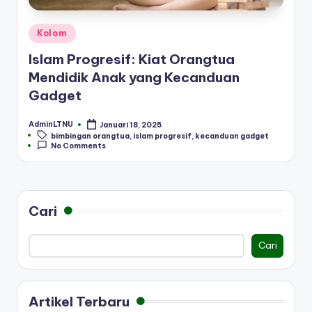
Posted
Kolom
in
Islam Progresif: Kiat Orangtua
Mendidik Anak yang Kecanduan
Gadget
AdminLTNU
Januari 18, 2025
Posted
Tags:
bimbingan orangtua
,
islam progresif
,
kecanduan gadget
by
No Comments
Cari
Cari
Artikel Terbaru