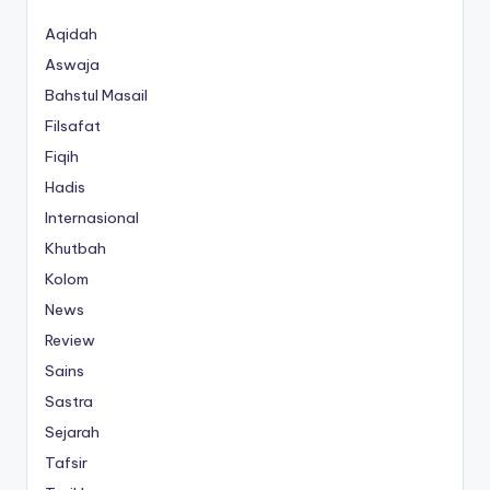
Aqidah
Aswaja
Bahstul Masail
Filsafat
Fiqih
Hadis
Internasional
Khutbah
Kolom
News
Review
Sains
Sastra
Sejarah
Tafsir