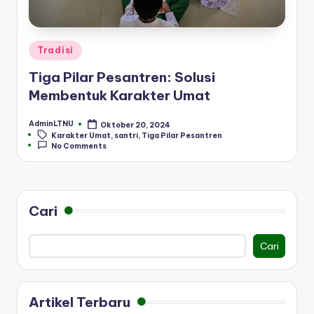
Posted
Tradisi
in
Tiga Pilar Pesantren: Solusi
Membentuk Karakter Umat
AdminLTNU
Oktober 20, 2024
Posted
Tags:
Karakter Umat
,
santri
,
Tiga Pilar Pesantren
by
No Comments
Cari
Cari
Artikel Terbaru