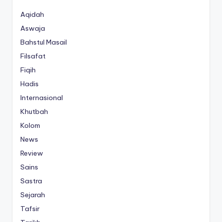
Aqidah
Aswaja
Bahstul Masail
Filsafat
Fiqih
Hadis
Internasional
Khutbah
Kolom
News
Review
Sains
Sastra
Sejarah
Tafsir