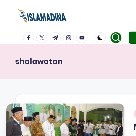
facebook.com
twitter.com
t.me
instagram.com
youtube.com
shalawatan
i