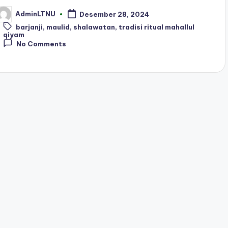
AdminLTNU
Desember 28, 2024
osted
y
Tags:
barjanji
,
maulid
,
shalawatan
,
tradisi ritual mahallul
qiyam
No Comments