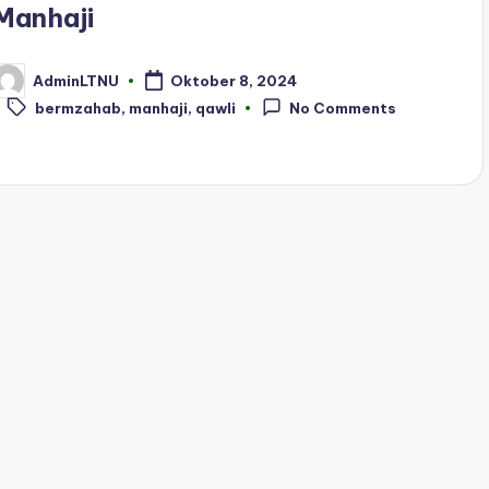
Manhaji
AdminLTNU
Oktober 8, 2024
osted
Tags:
y
bermzahab
,
manhaji
,
qawli
No Comments