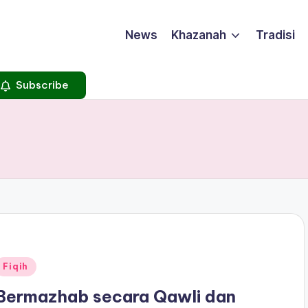
News
Khazanah
Tradisi
Subscribe
Posted
Fiqih
n
Bermazhab secara Qawli dan