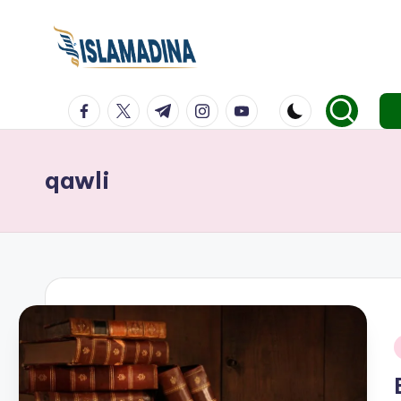
facebook.com
twitter.com
t.me
instagram.com
youtube.com
qawli
i