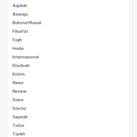
Aqidah
Aswaja
Bahstul Masail
Filsafat
Fiqih
Hadis
Internasional
Khutbah
Kolom
News
Review
Sains
Sastra
Sejarah
Tafsir
Tarikh