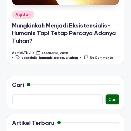
Posted
Aqidah
in
Mungkinkah Menjadi Eksistensialis-
Humanis Tapi Tetap Percaya Adanya
Tuhan?
AdminLTNU
Februari 3, 2025
Posted
Tags:
esensialis
,
humanis
,
percaya tuhan
No Comments
by
Cari
Cari
Artikel Terbaru