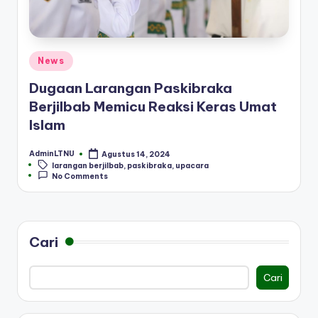
Posted
News
in
Dugaan Larangan Paskibraka
Berjilbab Memicu Reaksi Keras Umat
Islam
AdminLTNU
Agustus 14, 2024
Posted
Tags:
larangan berjilbab
,
paskibraka
,
upacara
by
No Comments
Cari
Cari