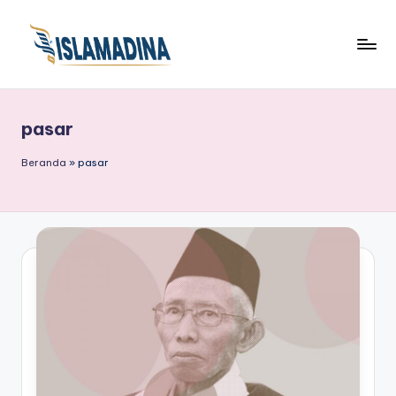
pasar
Beranda
»
pasar