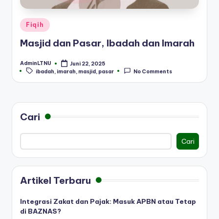
Posted
Fiqih
in
Masjid dan Pasar, Ibadah dan Imarah
AdminLTNU
Juni 22, 2025
Posted
Tags:
ibadah
,
imarah
,
masjid
,
pasar
No Comments
by
Cari
Cari
Artikel Terbaru
Integrasi Zakat dan Pajak: Masuk APBN atau Tetap
di BAZNAS?