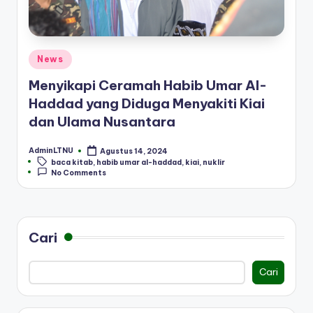
Posted
News
in
Menyikapi Ceramah Habib Umar Al-
Haddad yang Diduga Menyakiti Kiai
dan Ulama Nusantara
AdminLTNU
Agustus 14, 2024
Posted
Tags:
baca kitab
,
habib umar al-haddad
,
kiai
,
nuklir
by
No Comments
Cari
Cari