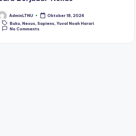
AdminLTNU
Oktober 18, 2024
osted
Tags:
y
Buku
,
Nexus
,
Sapiens
,
Yuval Noah Harari
No Comments