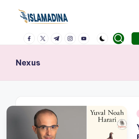
facebook.com
twitter.com
t.me
instagram.com
youtube.com
Nexus
i