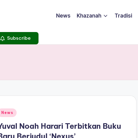
News
Khazanah
Tradisi
Subscribe
Posted
News
n
Yuval Noah Harari Terbitkan Buku
Baru Berjudul ‘Nexus’