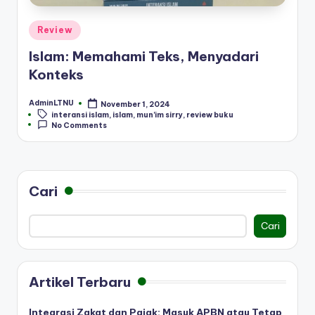
Posted
Review
in
Islam: Memahami Teks, Menyadari
Konteks
AdminLTNU
November 1, 2024
Posted
Tags:
interansi islam
,
islam
,
mun'im sirry
,
review buku
by
No Comments
Cari
Cari
Artikel Terbaru
Integrasi Zakat dan Pajak: Masuk APBN atau Tetap