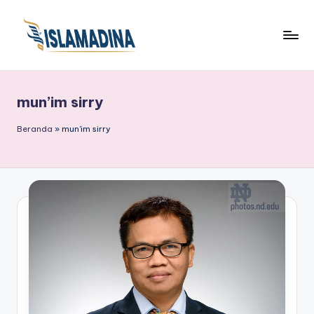
mun’im sirry
Beranda
»
mun'im sirry