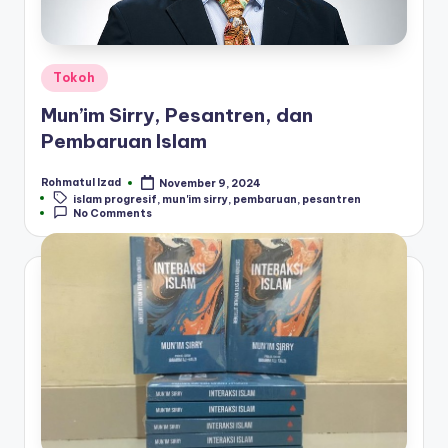
Posted
Tokoh
in
Mun’im Sirry, Pesantren, dan
Pembaruan Islam
Rohmatul Izad
November 9, 2024
Posted
Tags:
islam progresif
,
mun'im sirry
,
pembaruan
,
pesantren
by
No Comments