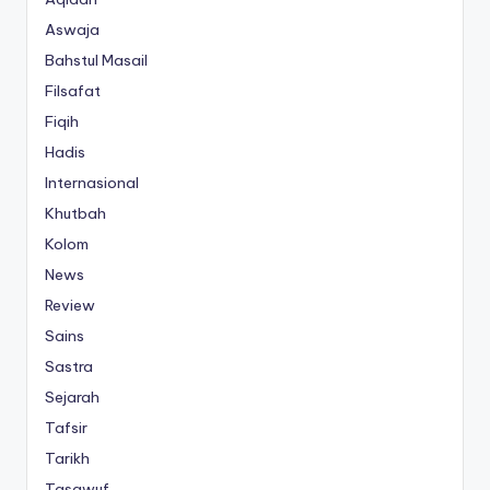
Aswaja
Bahstul Masail
Filsafat
Fiqih
Hadis
Internasional
Khutbah
Kolom
News
Review
Sains
Sastra
Sejarah
Tafsir
Tarikh
Tasawuf