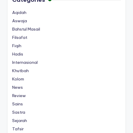
Aqidah
Aswaja
Bahstul Masail
Filsafat
Fiqih
Hadis
Internasional
Khutbah
Kolom
News
Review
Sains
Sastra
Sejarah
Tafsir