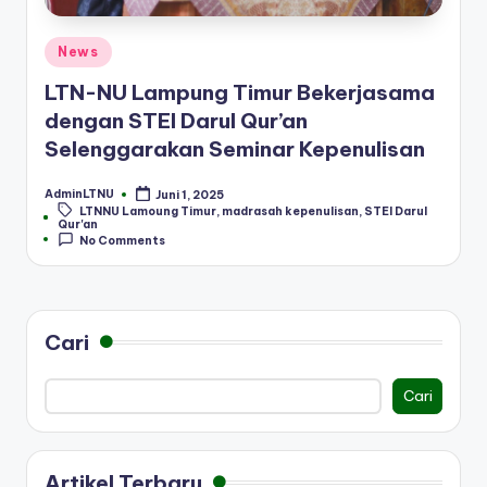
Posted
News
in
LTN-NU Lampung Timur Bekerjasama
dengan STEI Darul Qur’an
Selenggarakan Seminar Kepenulisan
AdminLTNU
Juni 1, 2025
Posted
LTNNU Lamoung Timur
,
madrasah kepenulisan
,
STEI Darul
by
Tags:
Qur'an
No Comments
Cari
Cari
Artikel Terbaru