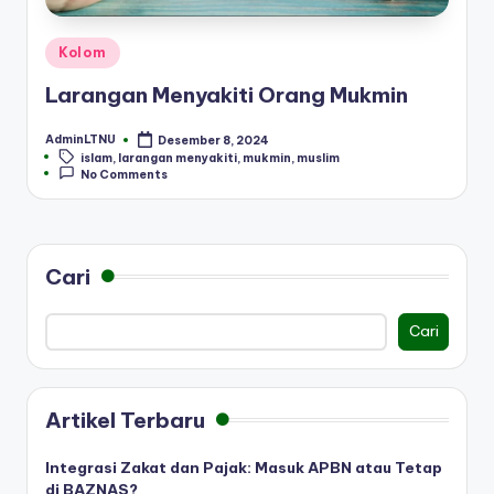
Posted
Kolom
in
Larangan Menyakiti Orang Mukmin
AdminLTNU
Desember 8, 2024
Posted
Tags:
islam
,
larangan menyakiti
,
mukmin
,
muslim
by
No Comments
Cari
Cari
Artikel Terbaru
Integrasi Zakat dan Pajak: Masuk APBN atau Tetap
di BAZNAS?