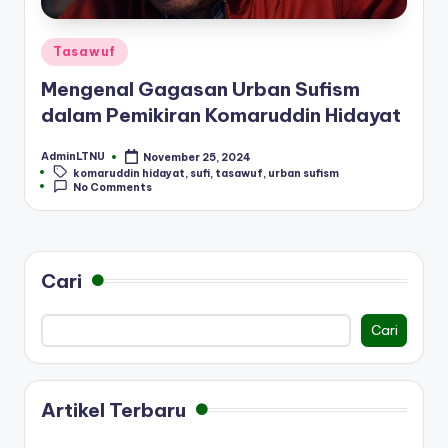
Posted
Tasawuf
in
Mengenal Gagasan Urban Sufism
dalam Pemikiran Komaruddin Hidayat
AdminLTNU
November 25, 2024
Posted
Tags:
komaruddin hidayat
,
sufi
,
tasawuf
,
urban sufism
by
No Comments
Cari
Cari
Artikel Terbaru