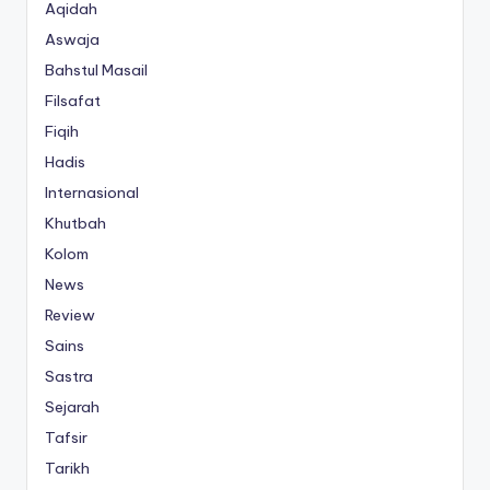
Aqidah
Aswaja
Bahstul Masail
Filsafat
Fiqih
Hadis
Internasional
Khutbah
Kolom
News
Review
Sains
Sastra
Sejarah
Tafsir
Tarikh