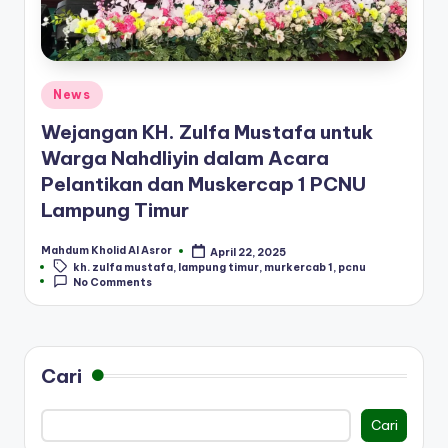
Posted
News
in
Wejangan KH. Zulfa Mustafa untuk
Warga Nahdliyin dalam Acara
Pelantikan dan Muskercap 1 PCNU
Lampung Timur
Mahdum Kholid Al Asror
April 22, 2025
Posted
Tags:
kh. zulfa mustafa
,
lampung timur
,
murkercab 1
,
pcnu
by
No Comments
Cari
Cari