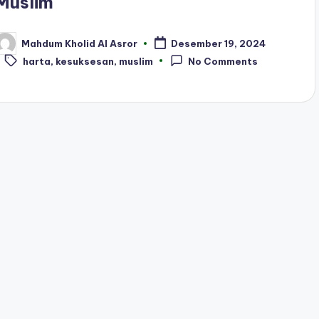
Muslim
Mahdum Kholid Al Asror
Desember 19, 2024
osted
Tags:
y
harta
,
kesuksesan
,
muslim
No Comments