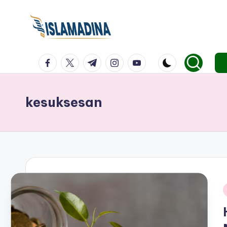
facebook.com
twitter.com
t.me
instagram.com
youtube.com
kesuksesan
i