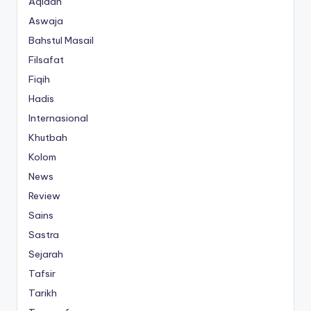
Aqidah
Aswaja
Bahstul Masail
Filsafat
Fiqih
Hadis
Internasional
Khutbah
Kolom
News
Review
Sains
Sastra
Sejarah
Tafsir
Tarikh