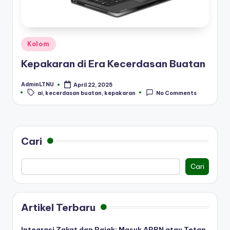
Posted
Kolom
in
Kepakaran di Era Kecerdasan Buatan
AdminLTNU
April 22, 2025
Posted
Tags:
ai
,
kecerdasan buatan
,
kepakaran
No Comments
by
Cari
Cari
Artikel Terbaru
Integrasi Zakat dan Pajak: Masuk APBN atau Tetap