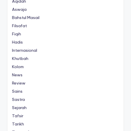
Aqidah
Aswaja
Bahstul Masail
Filsafat
Fiqih
Hadis
Internasional
Khutbah
Kolom
News
Review
Sains
Sastra
Sejarah
Tafsir
Tarikh