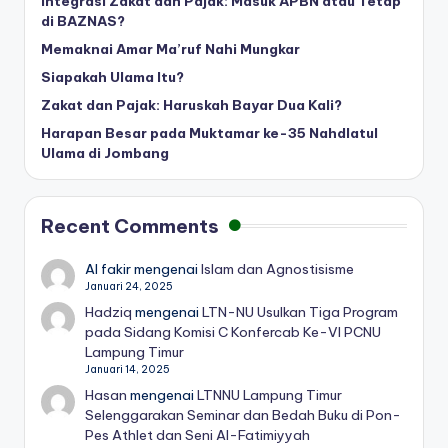
Integrasi Zakat dan Pajak: Masuk APBN atau Tetap
di BAZNAS?
Memaknai Amar Ma’ruf Nahi Mungkar
Siapakah Ulama Itu?
Zakat dan Pajak: Haruskah Bayar Dua Kali?
Harapan Besar pada Muktamar ke-35 Nahdlatul
Ulama di Jombang
Recent Comments
Al fakir
mengenai
Islam dan Agnostisisme
Januari 24, 2025
Hadziq
mengenai
LTN-NU Usulkan Tiga Program
pada Sidang Komisi C Konfercab Ke-VI PCNU
Lampung Timur
Januari 14, 2025
Hasan
mengenai
LTNNU Lampung Timur
Selenggarakan Seminar dan Bedah Buku di Pon-
Pes Athlet dan Seni Al-Fatimiyyah