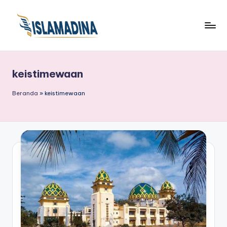
keistimewaan
Beranda
»
keistimewaan