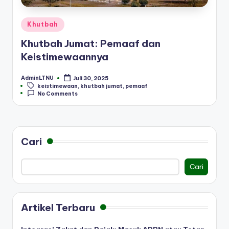
Posted
Khutbah
in
Khutbah Jumat: Pemaaf dan
Keistimewaannya
AdminLTNU
Juli 30, 2025
Posted
Tags:
keistimewaan
,
khutbah jumat
,
pemaaf
by
No Comments
Cari
Cari
Artikel Terbaru