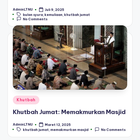
AdminLTNU
Juli 9, 2025
Posted
Tags:
bulan syura
,
kemuliaan
,
khutbah jumat
by
No Comments
Posted
Khutbah
in
Khutbah Jumat: Memakmurkan Masjid
AdminLTNU
Maret 12, 2025
Posted
Tags:
khutbah jumat
,
memakmurkan masjid
No Comments
by