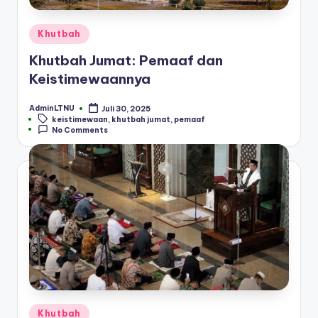
Posted
Khutbah
in
Khutbah Jumat: Pemaaf dan
Keistimewaannya
AdminLTNU
Juli 30, 2025
Posted
Tags:
keistimewaan
,
khutbah jumat
,
pemaaf
by
No Comments
Posted
Khutbah