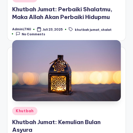
in
Khutbah Jumat: Perbaiki Shalatmu,
Maka Allah Akan Perbaiki Hidupmu
AdminLTNU
Juli 23, 2025
khutbah jumat
,
shalat
Posted
Tags:
No Comments
by
Posted
Khutbah
in
Khutbah Jumat: Kemulian Bulan
Asyura