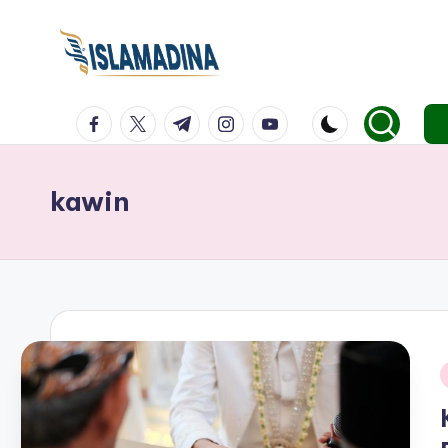
facebook.com
twitter.com
t.me
instagram.com
youtube.com
kawin
i