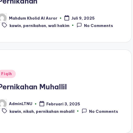
Pernikahan
Mahdum Kholid Al Asror
Juli 9, 2025
osted
Tags:
y
kawin
,
pernikahan
,
wali hakim
No Comments
Posted
Fiqih
n
Pernikahan Muhallil
AdminLTNU
Februari 3, 2025
osted
Tags:
y
kawin
,
nikah
,
pernikahan mahalil
No Comments