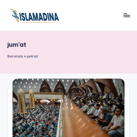
jum’at
Beranda
»
jum'at