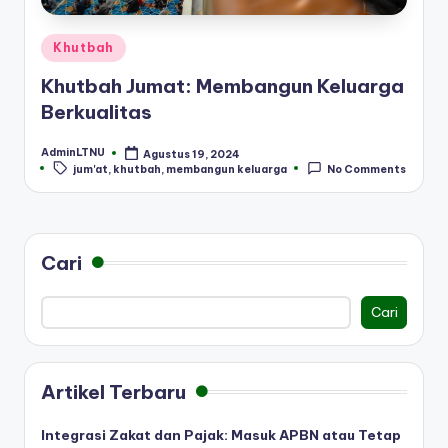
Posted
Khutbah
in
Khutbah Jumat: Membangun Keluarga
Berkualitas
AdminLTNU
Agustus 19, 2024
Posted
Tags:
jum'at
,
khutbah
,
membangun keluarga
No Comments
by
Cari
Cari
Artikel Terbaru
Integrasi Zakat dan Pajak: Masuk APBN atau Tetap