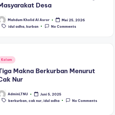
Masyarakat Desa
Mahdum Kholid Al Asror
Mei 25, 2026
osted
Tags:
y
idul adha
,
kurban
No Comments
Posted
Kolom
n
Tiga Makna Berkurban Menurut
Cak Nur
AdminLTNU
Juni 5, 2025
osted
Tags:
y
berkurban
,
cak nur
,
idul adha
No Comments