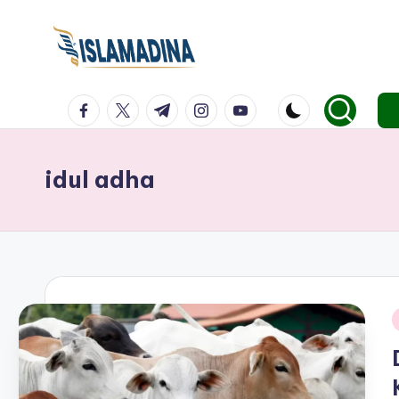
facebook.com
twitter.com
t.me
instagram.com
youtube.com
idul adha
i