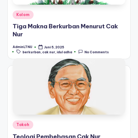
Posted
Kolom
in
Tiga Makna Berkurban Menurut Cak
Nur
AdminLTNU
Juni 5, 2025
Posted
Tags:
berkurban
,
cak nur
,
idul adha
No Comments
by
Posted
Tokoh
in
Teologi Pembebasan Cak Nur