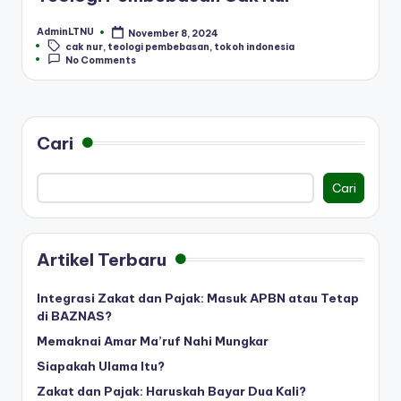
AdminLTNU
November 8, 2024
Posted
Tags:
cak nur
,
teologi pembebasan
,
tokoh indonesia
by
No Comments
Cari
Cari
Artikel Terbaru
Integrasi Zakat dan Pajak: Masuk APBN atau Tetap
di BAZNAS?
Memaknai Amar Ma’ruf Nahi Mungkar
Siapakah Ulama Itu?
Zakat dan Pajak: Haruskah Bayar Dua Kali?