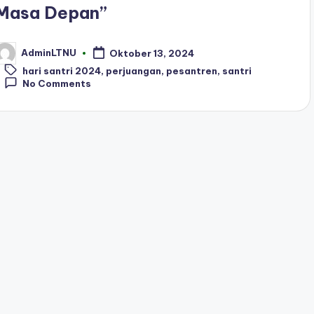
Masa Depan”
AdminLTNU
Oktober 13, 2024
osted
Tags:
y
hari santri 2024
,
perjuangan
,
pesantren
,
santri
No Comments