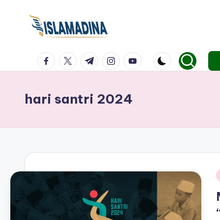
facebook.com
twitter.com
t.me
instagram.com
youtube.com
hari santri 2024
i