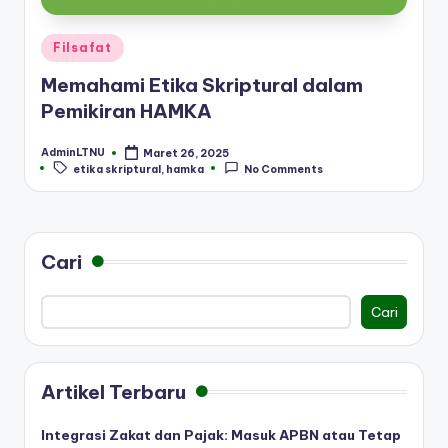
Posted
Filsafat
in
Memahami Etika Skriptural dalam
Pemikiran HAMKA
AdminLTNU
Maret 26, 2025
Posted
Tags:
etika skriptural
,
hamka
No Comments
by
Cari
Cari
Artikel Terbaru
Integrasi Zakat dan Pajak: Masuk APBN atau Tetap