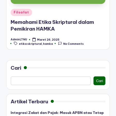
Posted
Filsafat
in
Memahami Etika Skriptural dalam
Pemikiran HAMKA
AdminLTNU
Maret 26, 2025
Posted
Tags:
etika skriptural
,
hamka
No Comments
by
Cari
Cari
Artikel Terbaru
Integrasi Zakat dan Pajak: Masuk APBN atau Tetap