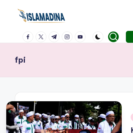
facebook.com
twitter.com
t.me
instagram.com
youtube.com
fpi
i