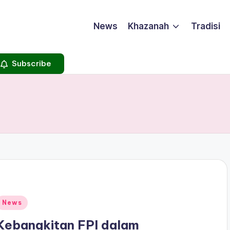
News
Khazanah
Tradisi
Subscribe
Posted
News
n
Kebangkitan FPI dalam