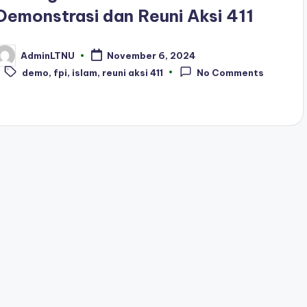
Demonstrasi dan Reuni Aksi 411
AdminLTNU
November 6, 2024
osted
Tags:
y
demo
,
fpi
,
islam
,
reuni aksi 411
No Comments