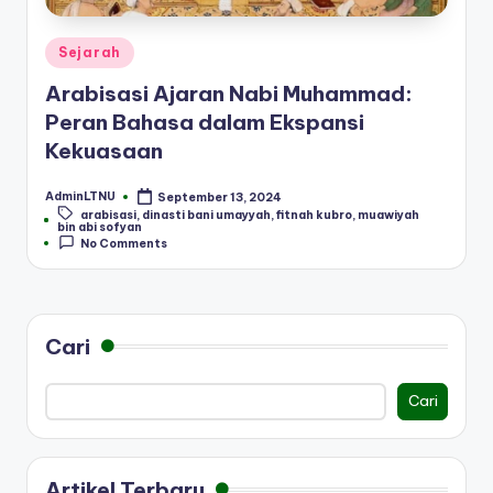
Posted
Sejarah
in
Arabisasi Ajaran Nabi Muhammad:
Peran Bahasa dalam Ekspansi
Kekuasaan
AdminLTNU
September 13, 2024
Posted
arabisasi
,
dinasti bani umayyah
,
fitnah kubro
,
muawiyah
by
Tags:
bin abi sofyan
No Comments
Cari
Cari
Artikel Terbaru