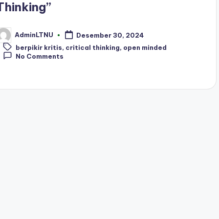
Thinking”
AdminLTNU
Desember 30, 2024
osted
Tags:
y
berpikir kritis
,
critical thinking
,
open minded
No Comments