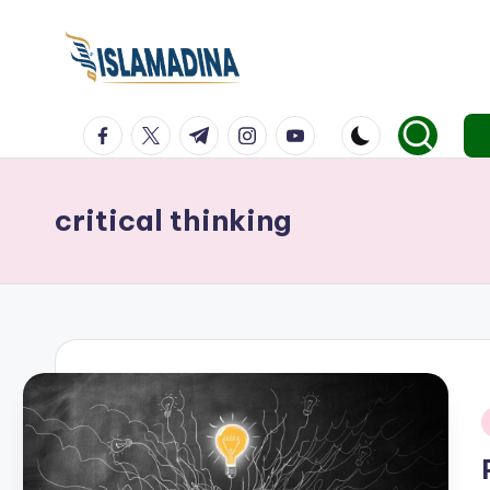
facebook.com
twitter.com
t.me
instagram.com
youtube.com
critical thinking
i