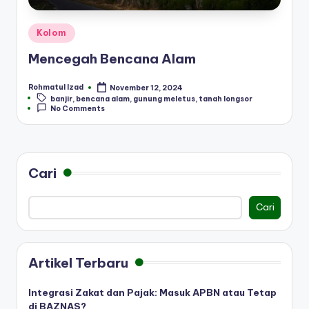
Posted
Kolom
in
Mencegah Bencana Alam
Rohmatul Izad
November 12, 2024
Posted
Tags:
banjir
,
bencana alam
,
gunung meletus
,
tanah longsor
by
No Comments
Cari
Cari
Artikel Terbaru
Integrasi Zakat dan Pajak: Masuk APBN atau Tetap
di BAZNAS?