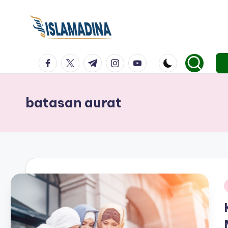
facebook.com
twitter.com
t.me
instagram.com
youtube.com
batasan aurat
i