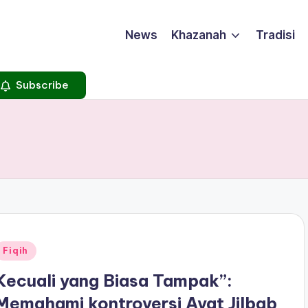
News
Khazanah
Tradisi
Subscribe
Posted
Fiqih
n
Kecuali yang Biasa Tampak”:
Memahami kontroversi Ayat Jilbab