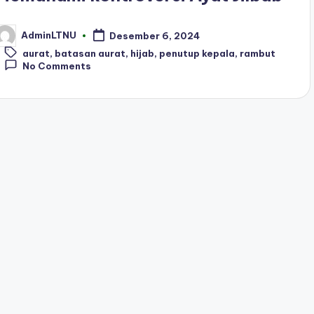
AdminLTNU
Desember 6, 2024
osted
Tags:
y
aurat
,
batasan aurat
,
hijab
,
penutup kepala
,
rambut
No Comments