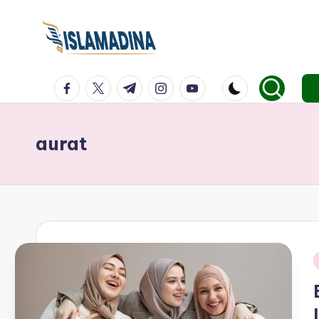
facebook.com
twitter.com
t.me
instagram.com
youtube.com
aurat
i