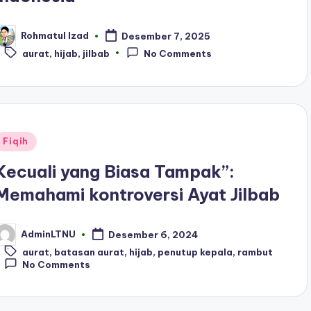
Rohmatul Izad
Desember 7, 2025
osted
Tags:
y
aurat
,
hijab
,
jilbab
No Comments
Posted
Fiqih
n
Kecuali yang Biasa Tampak”:
Memahami kontroversi Ayat Jilbab
AdminLTNU
Desember 6, 2024
osted
Tags:
y
aurat
,
batasan aurat
,
hijab
,
penutup kepala
,
rambut
No Comments