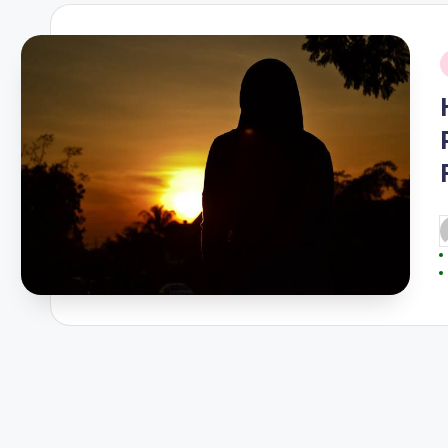
i
P
b