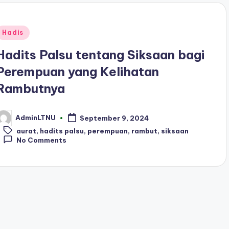
Posted
Hadis
n
Hadits Palsu tentang Siksaan bagi
Perempuan yang Kelihatan
Rambutnya
AdminLTNU
September 9, 2024
osted
Tags:
y
aurat
,
hadits palsu
,
perempuan
,
rambut
,
siksaan
No Comments