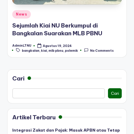
Posted
News
in
Sejumlah Kiai NU Berkumpul di
Bangkalan Suarakan MLB PBNU
AdminLTNU
Agustus 19, 2024
Posted
Tags:
bangkalan
,
kiai
,
mlb pbnu
,
polemik
No Comments
by
Cari
Cari
Artikel Terbaru
Integrasi Zakat dan Pajak: Masuk APBN atau Tetap