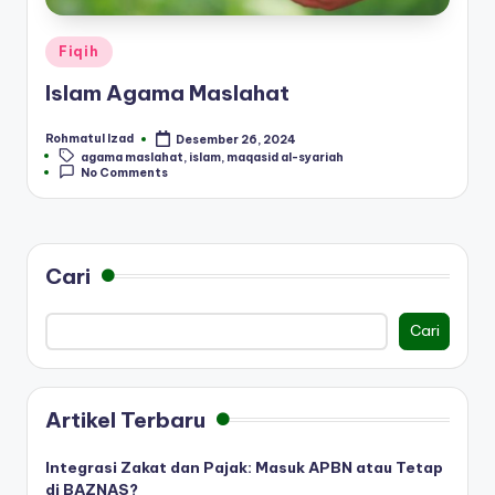
Posted
Fiqih
in
Islam Agama Maslahat
Rohmatul Izad
Desember 26, 2024
Posted
Tags:
agama maslahat
,
islam
,
maqasid al-syariah
by
No Comments
Cari
Cari
Artikel Terbaru
Integrasi Zakat dan Pajak: Masuk APBN atau Tetap
di BAZNAS?