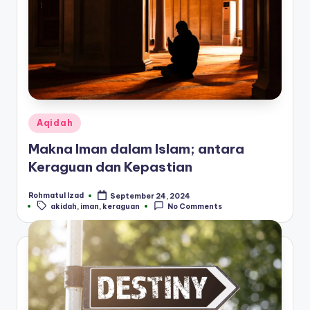
Posted
Aqidah
in
Makna Iman dalam Islam; antara
Keraguan dan Kepastian
Rohmatul Izad
September 24, 2024
Posted
Tags:
akidah
,
iman
,
keraguan
No Comments
by