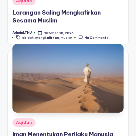
Aqidah
in
Larangan Saling Mengkafirkan
Sesama Muslim
AdminLTNU
Oktober 30, 2025
Posted
Tags:
akidah
,
mengkafirkan
,
muslim
No Comments
by
Posted
Aqidah
in
Iman Menentukan Perilaku Manusia