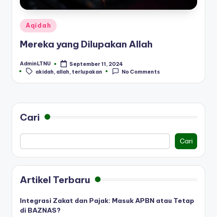
Posted
Aqidah
in
Mereka yang Dilupakan Allah
AdminLTNU
September 11, 2024
Posted
Tags:
akidah
,
allah
,
terlupakan
No Comments
by
Cari
Cari
Artikel Terbaru
Integrasi Zakat dan Pajak: Masuk APBN atau Tetap
di BAZNAS?