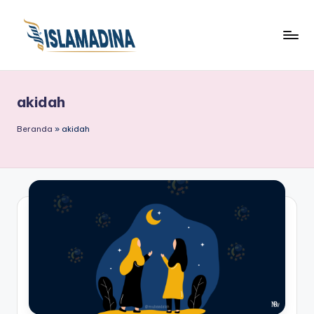
akidah
Beranda
»
akidah