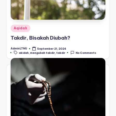
Posted
Aqidah
in
Takdir, Bisakah Diubah?
AdminLTNU
September 21, 2024
Posted
Tags:
akidah
,
mengubah takdir
,
takdir
No Comments
by