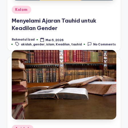
Posted
Kolom
in
Menyelami Ajaran Tauhid untuk
Keadilan Gender
Rohmatul Izad
Mei 5, 2026
Posted
Tags:
akidah
,
gender
,
islam
,
Keadilan
,
tauhid
No Comments
by
Posted