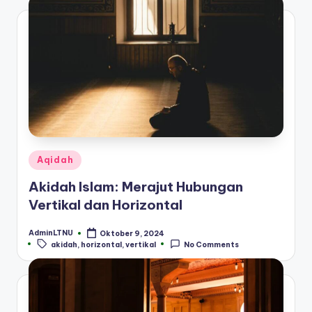
Posted
Aqidah
in
Akidah Islam: Merajut Hubungan
Vertikal dan Horizontal
AdminLTNU
Oktober 9, 2024
Posted
Tags:
akidah
,
horizontal
,
vertikal
No Comments
by