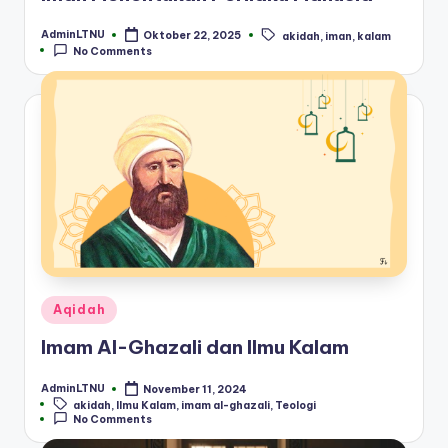
AdminLTNU
Oktober 22, 2025
akidah
,
iman
,
kalam
Posted
Tags:
No Comments
by
Posted
Aqidah
in
Imam Al-Ghazali dan Ilmu Kalam
AdminLTNU
November 11, 2024
Posted
Tags:
akidah
,
Ilmu Kalam
,
imam al-ghazali
,
Teologi
by
No Comments