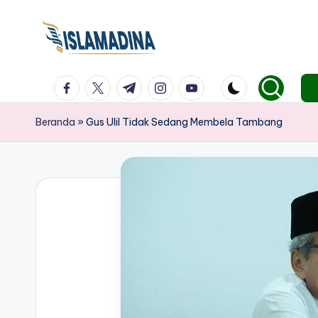
facebook.com
twitter.com
t.me
instagram.com
youtube.com
Beranda
»
Gus Ulil Tidak Sedang Membela Tambang