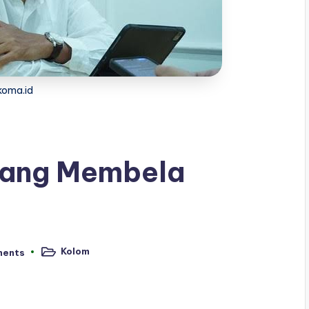
koma.id
edang Membela
Kolom
ments
Posted
in