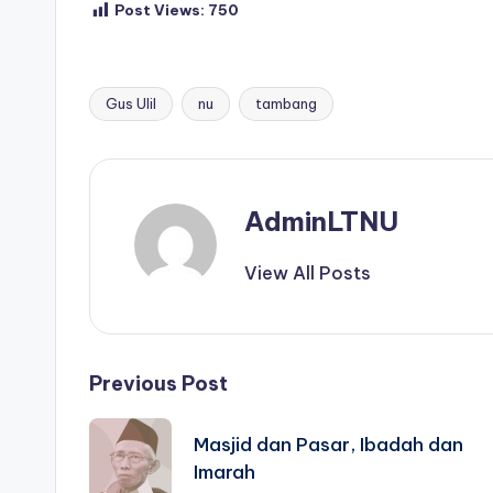
Post Views:
750
Gus Ulil
nu
tambang
Tags:
AdminLTNU
View All Posts
Post
Previous Post
navigation
Masjid dan Pasar, Ibadah dan
Imarah