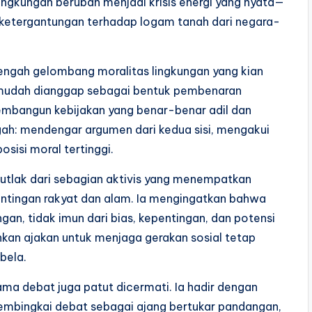
 lingkungan berubah menjadi krisis energi yang nyata—
n ketergantungan terhadap logam tanah dari negara-
tengah gelombang moralitas lingkungan yang kian
mudah dianggap sebagai bentuk pembenaran
 membangun kebijakan yang benar-benar adil dan
ngah: mendengar argumen dari kedua sisi, mengakui
sisi moral tertinggi.
 mutlak dari sebagian aktivis yang menempatkan
entingan rakyat dan alam. Ia mengingatkan bahwa
gan, tidak imun dari bias, kepentingan, dan potensi
nkan ajakan untuk menjaga gerakan sosial tetap
bela.
lama debat juga patut dicermati. Ia hadir dengan
embingkai debat sebagai ajang bertukar pandangan,