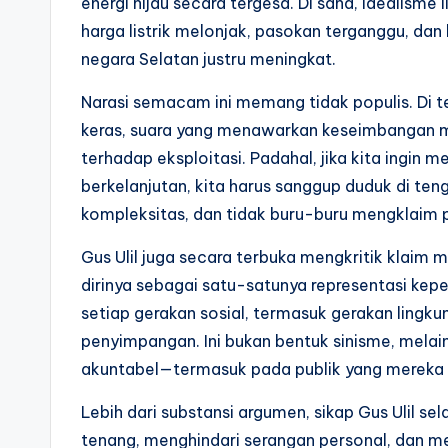
energi hijau secara tergesa. Di sana, idealisme
harga listrik melonjak, pasokan terganggu, da
negara Selatan justru meningkat.
Narasi semacam ini memang tidak populis. Di 
keras, suara yang menawarkan keseimbangan 
terhadap eksploitasi. Padahal, jika kita ingin
berkelanjutan, kita harus sanggup duduk di te
kompleksitas, dan tidak buru-buru mengklaim po
Gus Ulil juga secara terbuka mengkritik klaim
dirinya sebagai satu-satunya representasi kep
setiap gerakan sosial, termasuk gerakan lingkun
penyimpangan. Ini bukan bentuk sinisme, melai
akuntabel—termasuk pada publik yang mereka 
Lebih dari substansi argumen, sikap Gus Ulil se
tenang, menghindari serangan personal, dan m