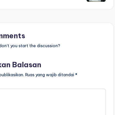
mments
n’t you start the discussion?
kan Balasan
ublikasikan.
Ruas yang wajib ditandai
*