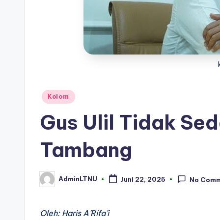
Posted
Kolom
in
Gus Ulil Tidak S
Tambang
AdminLTNU
Juni 22, 2025
No Com
Posted
by
Oleh: Haris A’Rifa’i