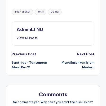
Tags:
ilmu hakekat
keris
tradisi
AdminLTNU
View All Posts
Post
Previous Post
Next Post
Santri dan Tantangan
Mengilmiahkan Islam
navigation
Abad Ke-21
Modern
Comments
No comments yet. Why don’t you start the discussion?