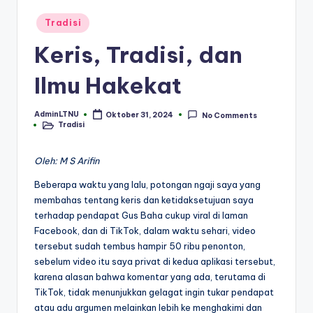
Posted
Tradisi
in
Keris, Tradisi, dan
Ilmu Hakekat
AdminLTNU
Oktober 31, 2024
No Comments
Posted
Tradisi
by
Posted
in
Oleh: M S Arifin
Beberapa waktu yang lalu, potongan ngaji saya yang
membahas tentang keris dan ketidaksetujuan saya
terhadap pendapat Gus Baha cukup viral di laman
Facebook, dan di TikTok, dalam waktu sehari, video
tersebut sudah tembus hampir 50 ribu penonton,
sebelum video itu saya privat di kedua aplikasi tersebut,
karena alasan bahwa komentar yang ada, terutama di
TikTok, tidak menunjukkan gelagat ingin tukar pendapat
atau adu argumen melainkan lebih ke menghakimi dan