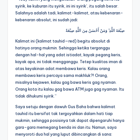
syirik, ke kuburan itu syirik, ini ini syirik’, itu salah besar.
Salahnya adalah tadi, kalimat-kalimat, atau kebenaran-
kebenaran absolut, ini sudah jadi:
صِبْغَةَ اللَّهِ ۖ وَمَنْ أَحْسَنُ مِنَ اللَّهِ صِبْغَةً
Kalimat ini (kalimat tauhid—red) begitu absolut di
hatinya orang mukmin. Sehingga ketika terganggu
dengan hal-hal yang adat istiadat, kayak pegang keris,
kayak apa, ini tidak mengganggu. Tetep kualitas iman di
atas keyakinan adat membawa keris. Kalau orang
membawa keris percaya sama makhluk?! Orang,
misalnya kejawen, kalau gag bawa keris gag nyaman.
Orang kota itu kalau gag bawa ATM juga gag nyaman. Itu
tidak dihukumi syirik.”
Saya setuju dengan dawuh Gus Baha bahwa kalimat
tauhid itu bersifat tak tergoyahkan dalam hati tiap
mukmin, sehingga posisinya tak dapat dipengaruhi hanya
gara-gara memegang benda ini dan itu. Namun, saya
menyoroti dua hal yang luput dibincangkan di sana: