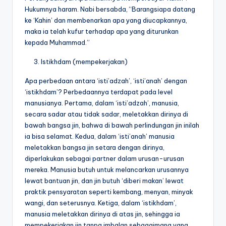
Hukumnya haram. Nabi bersabda, “Barangsiapa datang
ke ‘Kahin’ dan membenarkan apa yang diucapkannya,
maka ia telah kufur terhadap apa yang diturunkan
kepada Muhammad.”
Istikhdam (mempekerjakan)
Apa perbedaan antara ‘isti’adzah’, ‘isti’anah’ dengan
‘istikhdam’? Perbedaannya terdapat pada level
manusianya. Pertama, dalam ‘isti’adzah’, manusia,
secara sadar atau tidak sadar, meletakkan dirinya di
bawah bangsa jin, bahwa di bawah perlindungan jin inilah
ia bisa selamat. Kedua, dalam ‘isti’anah’ manusia
meletakkan bangsa jin setara dengan dirinya,
diperlakukan sebagai partner dalam urusan-urusan
mereka. Manusia butuh untuk melancarkan urusannya
lewat bantuan jin, dan jin butuh ‘diberi makan’ lewat
praktik pensyaratan seperti kembang, menyan, minyak
wangi, dan seterusnya. Ketiga, dalam ‘istikhdam’,
manusia meletakkan dirinya di atas jin, sehingga ia
mempekerjakan jin tanpa imbalan sebagaimana yang