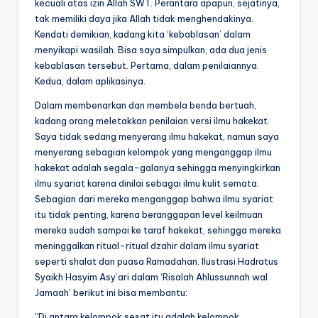
kecuali atas izin Allah SWT. Perantara apapun, sejatinya,
tak memiliki daya jika Allah tidak menghendakinya.
Kendati demikian, kadang kita ‘kebablasan’ dalam
menyikapi wasilah. Bisa saya simpulkan, ada dua jenis
kebablasan tersebut. Pertama, dalam penilaiannya.
Kedua, dalam aplikasinya.
Dalam membenarkan dan membela benda bertuah,
kadang orang meletakkan penilaian versi ilmu hakekat.
Saya tidak sedang menyerang ilmu hakekat, namun saya
menyerang sebagian kelompok yang menganggap ilmu
hakekat adalah segala-galanya sehingga menyingkirkan
ilmu syariat karena dinilai sebagai ilmu kulit semata.
Sebagian dari mereka menganggap bahwa ilmu syariat
itu tidak penting, karena beranggapan level keilmuan
mereka sudah sampai ke taraf hakekat, sehingga mereka
meninggalkan ritual-ritual dzahir dalam ilmu syariat
seperti shalat dan puasa Ramadahan. Ilustrasi Hadratus
Syaikh Hasyim Asy’ari dalam ‘Risalah Ahlussunnah wal
Jamaah’ berikut ini bisa membantu:
“Di antara kelompok sesat itu adalah kelompok