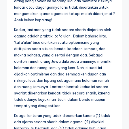
orang yang sowan ke seorang kiai dan meminta rizkinya
lancar atau dagangannya laris tidak disarankan untuk
mengamalkan ajaran agama ini tetapi malah diberi jimat?
Aneh bukan kepalang!
Kedua, lantaran yang tidak secara sharih diajarkan oleh
agama adalah praktik ‘tafa’ulan’. Dalam bahasa kita,
‘tafa’ulan’ bisa diartikan suatu optiomisme yang
dititipkan pada situasi benda, keadaan tempat, dan
makna bahasa, yang disertai dengan doa. Sebagai
contoh, rumah orang Jawa dulu pada umumnya memiliki
halaman dan ruang tamu yang luas. Nah, situasi ini
dijadikan optimisme dan doa semoga kehidupan dan
rizkinya luas dan lapang sebagaimana halaman rumah
dan ruang tamunya. Lantaran bentuk kedua ini secara
syariat dibenarkan kendati tidak secara sharih, karena
tidak adanya keyakinan ‘tuah’ dalam benda maupun
tempat yang disugestikan.
Ketiga, lantaran yang tidak dibenarkan karena (1) tidak
ada ajaran secara sharih dalam agama, (2) diyakini
lantaran itu bertuah, dan (3) tidak adanya hubungan