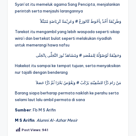
Syari’at itu memeluk agama Sang Pencipta, menjalankan
perintah serta menjauhi larangannya
وَطَرِيْقَةٌ أَخْذٌ بِأحْوَطَ كَالوَرَعْ # وَعَزِيْمَةٌ كَرِيَاضَةٍ مُتَبَتِّلاً
Tarekat itu mengambil yang lebih waspada seperti sikap
wira’i dan bertekat bulat seperti melakukan riyadlah
untuk memerangi hawa nafsu
وَحَقِيْقَةٌ لَوُصُوْلُهُ لِلمَقْصَدِ # وَمًشَاهَدٌ نُورَ التَّجَلِّى بِانْجَلَى
Hakekat itu sampai ke tempat tujuan, serta menyaksikan
nur tajalli dengan benderang
مَنْ رَامَ دُرًّا للسَّفِيْنَةِ يَرْكَبُ # وَيَغُوْصُ بَحْرًا ثُمَّ دُرًّا حَصَلاَ
Barang siapa berharap permata naiklah ke perahu serta
selami laut lalu ambil permata di sana
Sumber
: Fb M S Arifin
M S Arifin
.
Alumni Al-Azhar Mesir
Post Views:
941