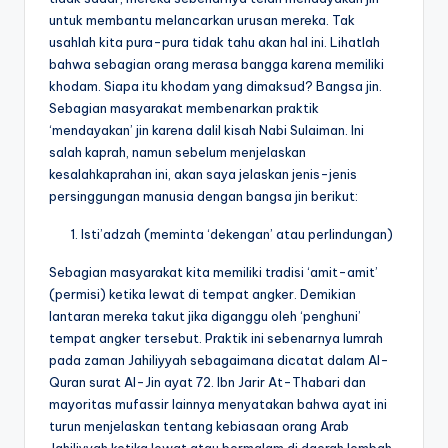
untuk membantu melancarkan urusan mereka. Tak
usahlah kita pura-pura tidak tahu akan hal ini. Lihatlah
bahwa sebagian orang merasa bangga karena memiliki
khodam. Siapa itu khodam yang dimaksud? Bangsa jin.
Sebagian masyarakat membenarkan praktik
‘mendayakan’ jin karena dalil kisah Nabi Sulaiman. Ini
salah kaprah, namun sebelum menjelaskan
kesalahkaprahan ini, akan saya jelaskan jenis-jenis
persinggungan manusia dengan bangsa jin berikut:
Isti’adzah (meminta ‘dekengan’ atau perlindungan)
Sebagian masyarakat kita memiliki tradisi ‘amit-amit’
(permisi) ketika lewat di tempat angker. Demikian
lantaran mereka takut jika diganggu oleh ‘penghuni’
tempat angker tersebut. Praktik ini sebenarnya lumrah
pada zaman Jahiliyyah sebagaimana dicatat dalam Al-
Quran surat Al-Jin ayat 72. Ibn Jarir At-Thabari dan
mayoritas mufassir lainnya menyatakan bahwa ayat ini
turun menjelaskan tentang kebiasaan orang Arab
Jahiliyyah ketika lewat atau bermalam di daerah lembah