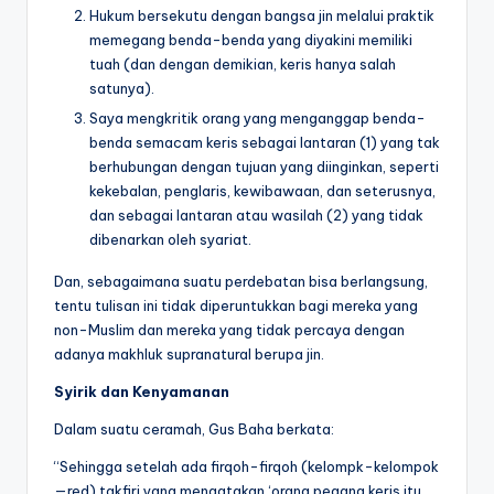
Hukum bersekutu dengan bangsa jin melalui praktik
memegang benda-benda yang diyakini memiliki
tuah (dan dengan demikian, keris hanya salah
satunya).
Saya mengkritik orang yang menganggap benda-
benda semacam keris sebagai lantaran (1) yang tak
berhubungan dengan tujuan yang diinginkan, seperti
kekebalan, penglaris, kewibawaan, dan seterusnya,
dan sebagai lantaran atau wasilah (2) yang tidak
dibenarkan oleh syariat.
Dan, sebagaimana suatu perdebatan bisa berlangsung,
tentu tulisan ini tidak diperuntukkan bagi mereka yang
non-Muslim dan mereka yang tidak percaya dengan
adanya makhluk supranatural berupa jin.
Syirik dan Kenyamanan
Dalam suatu ceramah, Gus Baha berkata:
“Sehingga setelah ada firqoh-firqoh (kelompk-kelompok
—red) takfiri yang mengatakan ‘orang pegang keris itu