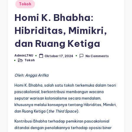
Posted
Tokoh
in
Homi K. Bhabha:
Hibriditas, Mimikri,
dan Ruang Ketiga
AdminLTNU
Oktober 17, 2024
No Comments
Posted
Tokoh
by
Posted
in
Oleh: Angga Arifka
Homi K. Bhabha, salah satu tokoh terkemuka dalam teori
pascakolonial, berkontribusi membangun wacana
seputar warisan kolonialisme secara mendalam,
khususnya melalui konsepnya tentang Hibriditas, Mimikri,
dan Ruang Ketiga (
the Third Space
).
Kontribusi Bhabha terhadap pemikiran pascakolonial
ditandai dengan penolakannya terhadap oposisi biner