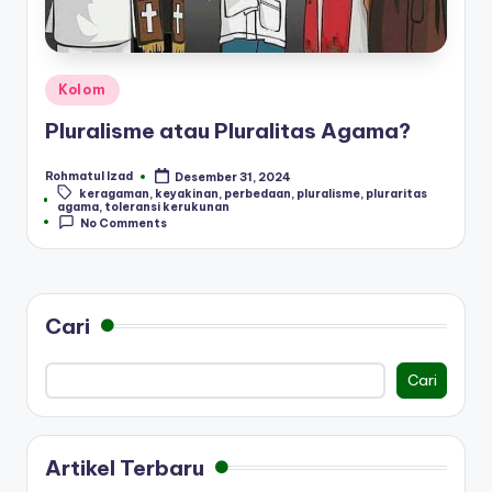
Posted
Kolom
in
Pluralisme atau Pluralitas Agama?
Rohmatul Izad
Desember 31, 2024
Posted
keragaman
,
keyakinan
,
perbedaan
,
pluralisme
,
pluraritas
by
Tags:
agama
,
toleransi kerukunan
No Comments
Cari
Cari
Artikel Terbaru