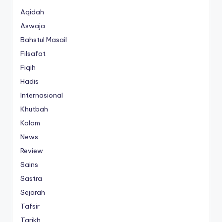
Aqidah
Aswaja
Bahstul Masail
Filsafat
Fiqih
Hadis
Internasional
Khutbah
Kolom
News
Review
Sains
Sastra
Sejarah
Tafsir
Tarikh