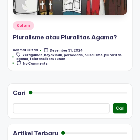
Posted
Kolom
in
Pluralisme atau Pluralitas Agama?
Rohmatul Izad
Desember 31, 2024
Posted
keragaman
,
keyakinan
,
perbedaan
,
pluralisme
,
pluraritas
by
Tags:
agama
,
toleransi kerukunan
No Comments
Cari
Cari
Artikel Terbaru