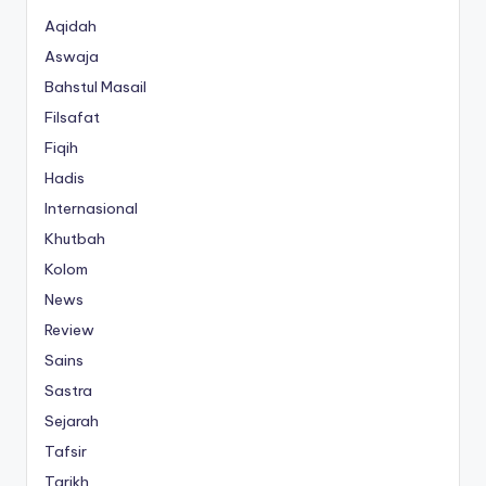
Aqidah
Aswaja
Bahstul Masail
Filsafat
Fiqih
Hadis
Internasional
Khutbah
Kolom
News
Review
Sains
Sastra
Sejarah
Tafsir
Tarikh