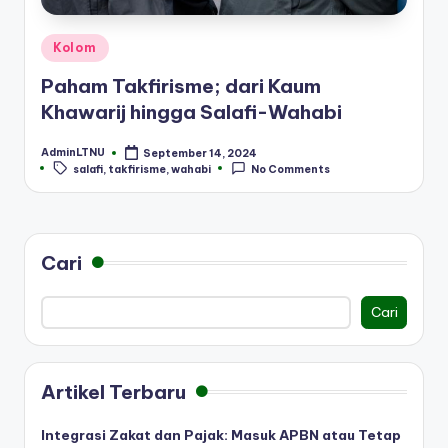
Posted
Kolom
in
Paham Takfirisme; dari Kaum
Khawarij hingga Salafi-Wahabi
AdminLTNU
September 14, 2024
Posted
Tags:
salafi
,
takfirisme
,
wahabi
No Comments
by
Cari
Cari
Artikel Terbaru
Integrasi Zakat dan Pajak: Masuk APBN atau Tetap