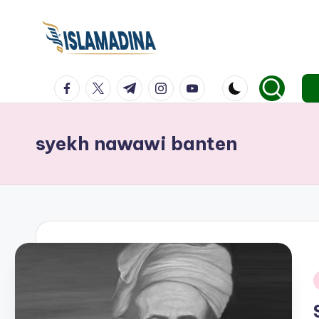
facebook.com
twitter.com
t.me
instagram.com
youtube.com
syekh nawawi banten
i