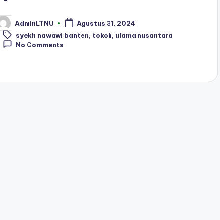
AdminLTNU
Agustus 31, 2024
osted
Tags:
y
syekh nawawi banten
,
tokoh
,
ulama nusantara
No Comments