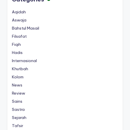
Aqidah
Aswaja
Bahstul Masail
Filsafat
Fiqih
Hadis
Internasional
Khutbah
Kolom
News
Review
Sains
Sastra
Sejarah
Tafsir