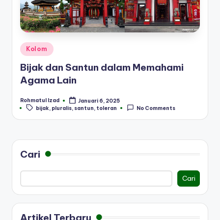
Posted
Kolom
in
Bijak dan Santun dalam Memahami
Agama Lain
Rohmatul Izad
Januari 6, 2025
Posted
Tags:
bijak
,
pluralis
,
santun
,
toleran
No Comments
by
Cari
Cari
Artikel Terbaru