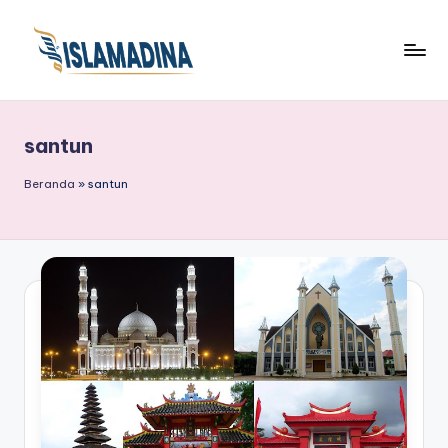
santun
Beranda
»
santun