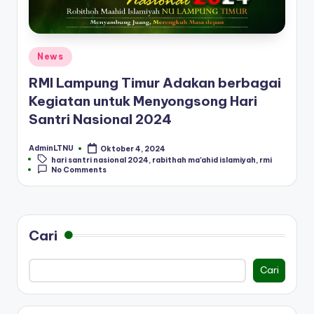
Posted
News
in
RMI Lampung Timur Adakan berbagai
Kegiatan untuk Menyongsong Hari
Santri Nasional 2024
AdminLTNU
Oktober 4, 2024
Posted
Tags:
hari santri nasional 2024
,
rabithah ma'ahid islamiyah
,
rmi
by
No Comments
Cari
Cari