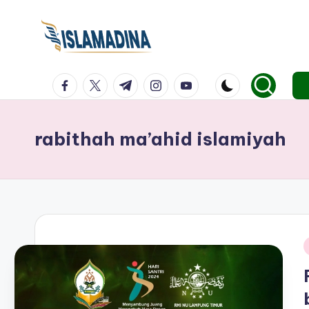
facebook.com
twitter.com
t.me
instagram.com
youtube.com
rabithah ma’ahid islamiyah
i