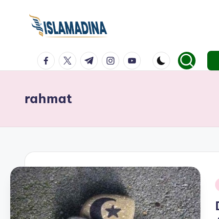
facebook.com
twitter.com
t.me
instagram.com
youtube.com
rahmat
i