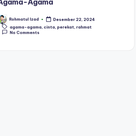
Agama-Agama
Rohmatul Izad
Desember 22, 2024
osted
Tags:
y
agama-agama
,
cinta
,
perekat
,
rahmat
No Comments