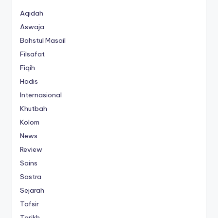
Aqidah
Aswaja
Bahstul Masail
Filsafat
Fiqih
Hadis
Internasional
Khutbah
Kolom
News
Review
Sains
Sastra
Sejarah
Tafsir
Tarikh