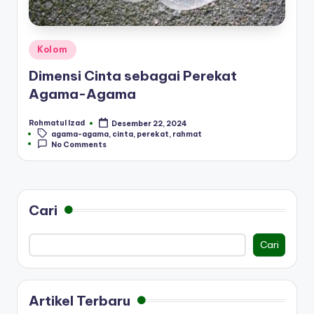
Posted
Kolom
in
Dimensi Cinta sebagai Perekat
Agama-Agama
Rohmatul Izad
Desember 22, 2024
Posted
Tags:
agama-agama
,
cinta
,
perekat
,
rahmat
by
No Comments
Cari
Cari
Artikel Terbaru