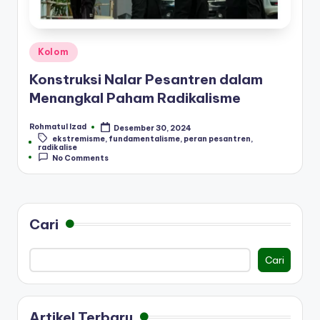
Posted
Kolom
in
Konstruksi Nalar Pesantren dalam
Menangkal Paham Radikalisme
Rohmatul Izad
Desember 30, 2024
Posted
ekstremisme
,
fundamentalisme
,
peran pesantren
,
by
Tags:
radikalise
No Comments
Cari
Cari
Artikel Terbaru