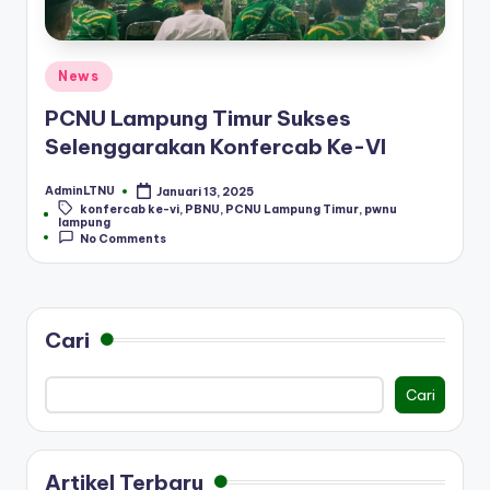
Posted
News
in
PCNU Lampung Timur Sukses
Selenggarakan Konfercab Ke-VI
AdminLTNU
Januari 13, 2025
Posted
konfercab ke-vi
,
PBNU
,
PCNU Lampung Timur
,
pwnu
by
Tags:
lampung
No Comments
Cari
Cari
Artikel Terbaru