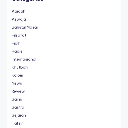
Aqidah
Aswaja
Bahstul Masail
Filsafat
Fiqih
Hadis
Internasional
Khutbah
Kolom
News
Review
Sains
Sastra
Sejarah
Tafsir