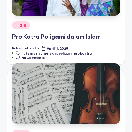
Posted
Fiqih
in
Pro Kotra Poligami dalam Islam
Rohmatul Izad
April 11, 2025
Posted
Tags:
hukum keluarga islam
,
poligami
,
pro kontra
by
No Comments