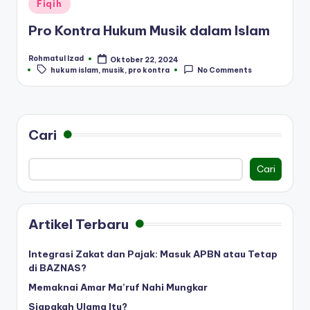
Posted
Fiqih
in
Pro Kontra Hukum Musik dalam Islam
Rohmatul Izad
Oktober 22, 2024
Posted
Tags:
hukum islam
,
musik
,
pro kontra
No Comments
by
Cari
Cari
Artikel Terbaru
Integrasi Zakat dan Pajak: Masuk APBN atau Tetap
di BAZNAS?
Memaknai Amar Ma’ruf Nahi Mungkar
Siapakah Ulama Itu?